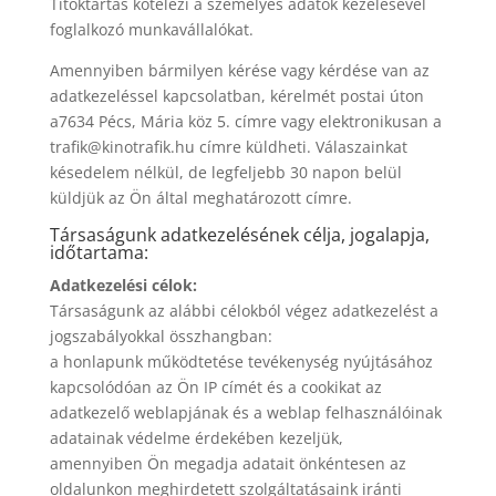
Titoktartás kötelezi a személyes adatok kezelésével
foglalkozó munkavállalókat.
Amennyiben bármilyen kérése vagy kérdése van az
adatkezeléssel kapcsolatban, kérelmét postai úton
a7634 Pécs, Mária köz 5. címre vagy elektronikusan a
trafik@kinotrafik.hu címre küldheti. Válaszainkat
késedelem nélkül, de legfeljebb 30 napon belül
küldjük az Ön által meghatározott címre.
Társaságunk adatkezelésének célja, jogalapja,
időtartama:
Adatkezelési célok:
Társaságunk az alábbi célokból végez adatkezelést a
jogszabályokkal összhangban:
a honlapunk működtetése tevékenység nyújtásához
kapcsolódóan az Ön IP címét és a cookikat az
adatkezelő weblapjának és a weblap felhasználóinak
adatainak védelme érdekében kezeljük,
amennyiben Ön megadja adatait önkéntesen az
oldalunkon meghirdetett szolgáltatásaink iránti