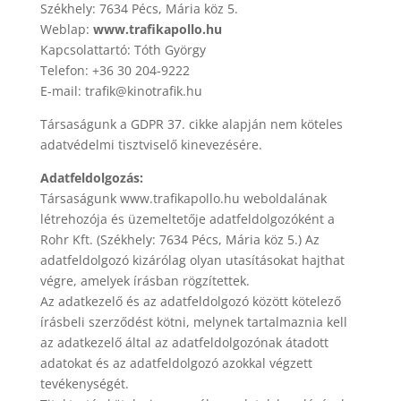
Székhely: 7634 Pécs, Mária köz 5.
Weblap:
www.trafikapollo.hu
Kapcsolattartó: Tóth György
Telefon: +36 30 204-9222
E-mail: trafik@kinotrafik.hu
Társaságunk a GDPR 37. cikke alapján nem köteles
adatvédelmi tisztviselő kinevezésére.
Adatfeldolgozás:
Társaságunk www.trafikapollo.hu weboldalának
létrehozója és üzemeltetője adatfeldolgozóként a
Rohr Kft. (Székhely: 7634 Pécs, Mária köz 5.) Az
adatfeldolgozó kizárólag olyan utasításokat hajthat
végre, amelyek írásban rögzítettek.
Az adatkezelő és az adatfeldolgozó között kötelező
írásbeli szerződést kötni, melynek tartalmaznia kell
az adatkezelő által az adatfeldolgozónak átadott
adatokat és az adatfeldolgozó azokkal végzett
tevékenységét.