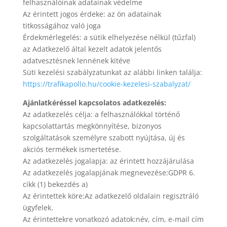
felhasználóinak adatainak védelme
Az érintett jogos érdeke: az ön adatainak
titkosságához való joga
Érdekmérlegelés: a sütik elhelyezése nélkül (tűzfal)
az Adatkezelő által kezelt adatok jelentős
adatvesztésnek lennének kitéve
Süti kezelési szabályzatunkat az alábbi linken találja:
https://trafikapollo.hu/cookie-kezelesi-szabalyzat/
Ajánlatkéréssel kapcsolatos adatkezelés:
Az adatkezelés célja: a felhasználókkal történő
kapcsolattartás megkönnyítése, bizonyos
szolgáltatások személyre szabott nyújtása, új és
akciós termékek ismertetése.
Az adatkezelés jogalapja: az érintett hozzájárulása
Az adatkezelés jogalapjának megnevezése:GDPR 6.
cikk (1) bekezdés a)
Az érintettek köre:Az adatkezelő oldalain regisztráló
ügyfelek.
Az érintettekre vonatkozó adatok:név, cím, e-mail cím