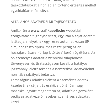
tájékoztatásokat a honlapján történő értesítés mellett
egyoldalúan módosítsa.
ÁLTALÁNOS ADATVÉDELMI TÁJÉKOZTATÓ
Amikor ön a
www.trafikapollo.hu
weboldal
szolgáltatásait igénybe veszi, egyúttal a saját adatait
is átadja, melyeknek egy része automatikusan (IP
cím, böngésző típus), más része pedig az ön
hozzájárulásával (űrlap kitöltése) kerül rögzítésre. Az
ön személyes adatait a weboldal tulajdonosa
törvényesen és tisztességesen kezeli, a hatályos
jogszabályi előírásokat és a nemzetközi adatvédelmi
normák szabályait betartva.
Társaságunk adatkezelőként a személyes adatok
kezelésének céljait és eszközeit önállóan vagy
másokkal együtt meghatározza, adatfeldolgozóként
pedig az adatkezelő nevében személyes adatokat
kezel.