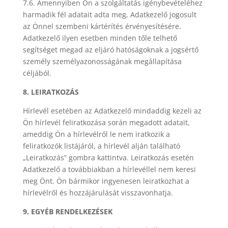
7.6. Amennyiben Ön a szolgáltatás igénybevételéhez
harmadik fél adatait adta meg, Adatkezelő jogosult
az Önnel szembeni kártérítés érvényesítésére.
Adatkezelő ilyen esetben minden tőle telhető
segítséget megad az eljáró hatóságoknak a jogsértő
személy személyazonosságának megállapítása
céljából.
8. LEIRATKOZÁS
Hírlevél esetében az Adatkezelő mindaddig kezeli az
Ön hírlevél feliratkozása során megadott adatait,
ameddig Ön a hírlevélről le nem iratkozik a
feliratkozók listájáról, a hírlevél alján található
„Leiratkozás” gombra kattintva. Leiratkozás esetén
Adatkezelő a továbbiakban a hírlevéllel nem keresi
meg Önt. Ön bármikor ingyenesen leiratkozhat a
hírlevélről és hozzájárulását visszavonhatja.
9. EGYÉB RENDELKEZÉSEK