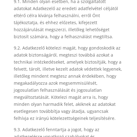
9.1. Minden olyan esetben, ha a szolgáltatott
adatokat Adatkezelő az eredeti adatfelvétel céljától
eltérő célra kívánja felhasználni, erről Önt
tájékoztatja, és ehhez előzetes, kifejezett
hozzájárulását megszerzi, illetőleg lehetőséget
biztosít számára, hogy a felhasználást megtiltsa.
9.2. Adatkezelő kötelezi magát, hogy gondoskodik az
adatok biztonságáról, megteszi továbbá azokat a
technikai intézkedéseket, amelyek biztosítják, hogy a
felvett, tárolt, illetve kezelt adatok védettek legyenek,
illetőleg mindent megtesz annak érdekében, hogy
megakadályozza azok megsemmisülését,
jogosulatlan felhasználását és jogosulatlan
megváltoztatását. Kötelezi magát arra is, hogy
minden olyan harmadik felet, akiknek az adatokat
esetlegesen továbbítja vagy átadja, ugyancsak
felhívja ez irányú kötelezettségeinek teljesítésére.
9.3. Adatkezelő fenntartja a jogot, hogy az
adatkezelésre vonatkozó szabályokat és