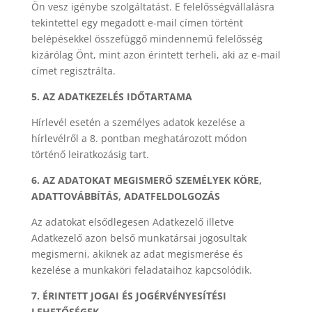
Ön vesz igénybe szolgáltatást. E felelősségvállalásra
tekintettel egy megadott e-mail címen történt
belépésekkel összefüggő mindennemű felelősség
kizárólag Önt, mint azon érintett terheli, aki az e-mail
címet regisztrálta.
5. AZ ADATKEZELÉS IDŐTARTAMA
Hírlevél esetén a személyes adatok kezelése a
hírlevélről a 8. pontban meghatározott módon
történő leiratkozásig tart.
6. AZ ADATOKAT MEGISMERŐ SZEMÉLYEK KÖRE,
ADATTOVÁBBÍTÁS, ADATFELDOLGOZÁS
Az adatokat elsődlegesen Adatkezelő illetve
Adatkezelő azon belső munkatársai jogosultak
megismerni, akiknek az adat megismerése és
kezelése a munkaköri feladataihoz kapcsolódik.
7. ÉRINTETT JOGAI ÉS JOGÉRVÉNYESÍTÉSI
LEHETŐSÉGEK