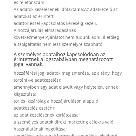
és telefonszám
Az adatok kezelésének időtartama:Az adatkezelő az
adatokat az érintett
adattörléssel kapcsolatos kéréséig kezeli.
A hozzájárulás elmaradásának
következménye:Ajánlatot nem tudunk adni, illetőleg
a szolgáltatás nem lesz személyre szabható.
A személyes adataihoz kapcsolódóan az
érintettnek a jogszabályban meghatározott
jogai vannak.
hozzáférési jog (adatok megismerése, az a tény, hogy
történik-e adatkezelés);
amennyiben egy adat elavult vagy helytelen, ennek
kiigazítása;
törlés (kizárólag a hozzájáruláson alapuló
adatkezelés esetén);
az adat kezelésének korlátozása;
a személyes adatok direkt marketing célokra való
használatának megtiltása;
személyes adatainak harmadik személy szolgáltató