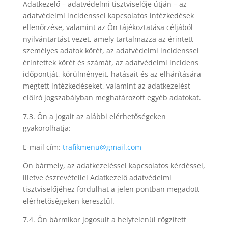
Adatkezelő – adatvédelmi tisztviselője útján – az
adatvédelmi incidenssel kapcsolatos intézkedések
ellenőrzése, valamint az Ön tájékoztatása céljából
nyilvántartást vezet, amely tartalmazza az érintett
személyes adatok körét, az adatvédelmi incidenssel
érintettek körét és számát, az adatvédelmi incidens
időpontját, körülményeit, hatásait és az elhárítására
megtett intézkedéseket, valamint az adatkezelést
előíró jogszabályban meghatározott egyéb adatokat.
7.3. Ön a jogait az alábbi elérhetőségeken
gyakorolhatja:
E-mail cím:
trafikmenu@gmail.com
Ön bármely, az adatkezeléssel kapcsolatos kérdéssel,
illetve észrevétellel Adatkezelő adatvédelmi
tisztviselőjéhez fordulhat a jelen pontban megadott
elérhetőségeken keresztül.
7.4. Ön bármikor jogosult a helytelenül rögzített