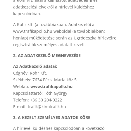
a Rohr kft. által alkalmazott adatvédelmi és
adatkezelési elvekről a hírlevél küldéshez
kapcsolódóan.
A Rohr kft. (a továbbiakban: Adatkezelő) a
www.trafikapollo.hu weboldal (a továbbiakban:
honlap) működtetése során az Ugródeszka hírlevélre
regisztrálók személyes adatait kezeli.
2. AZ ADATKEZELŐ MEGNEVEZÉSE
Az Adatkezelő adatai:
Cégnév: Rohr Kft.
Székhely: 7634 Pécs, Mária köz 5.
Weblap:
www.trafikapollo.hu
Kapcsolattartó: Tóth György
Telefon: +36 30 204-9222
E-mail: trafik@kinotrafik.hu
3. A KEZELT SZEMÉLYES ADATOK KÖRE
A hírlevél küldéshez kapcsolódóan a következő