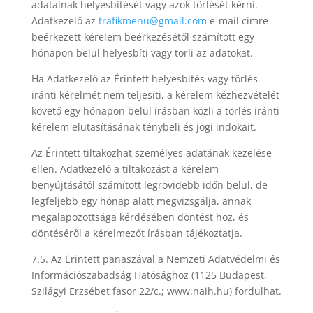
adatainak helyesbítését vagy azok törlését kérni.
Adatkezelő az
trafikmenu@gmail.com
e-mail címre
beérkezett kérelem beérkezésétől számított egy
hónapon belül helyesbíti vagy törli az adatokat.
Ha Adatkezelő az Érintett helyesbítés vagy törlés
iránti kérelmét nem teljesíti, a kérelem kézhezvételét
követő egy hónapon belül írásban közli a törlés iránti
kérelem elutasításának ténybeli és jogi indokait.
Az Érintett tiltakozhat személyes adatának kezelése
ellen. Adatkezelő a tiltakozást a kérelem
benyújtásától számított legrövidebb időn belül, de
legfeljebb egy hónap alatt megvizsgálja, annak
megalapozottsága kérdésében döntést hoz, és
döntéséről a kérelmezőt írásban tájékoztatja.
7.5. Az Érintett panaszával a Nemzeti Adatvédelmi és
Információszabadság Hatósághoz (1125 Budapest,
Szilágyi Erzsébet fasor 22/c.; www.naih.hu) fordulhat.