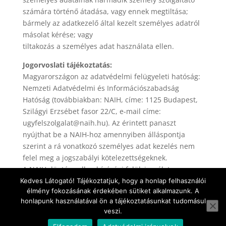
számára történő átadása, vagy ennek megtiltása;
bármely az adatkezelő által kezelt személyes adatról
másolat kérése; vagy
tiltakozás a személyes adat használata ellen.
Jogorvoslati tájékoztatás:
Magyarországon az adatvédelmi felügyeleti hatóság:
Nemzeti Adatvédelmi és Információszabadság
Hatóság (továbbiakban: NAIH, címe: 1125 Budapest,
Szilágyi Erzsébet fasor 22/C, e-mail címe:
ugyfelszolgalat@naih.hu). Az érintett panaszt
nyújthat be a NAIH-hoz amennyiben álláspontja
szerint a rá vonatkozó személyes adat kezelés nem
felel meg a jogszabályi kötelezettségeknek.
A NAIH döntése ellen bírósági felülvizsgálat
kezdeményezhető.
Kedves Látogató! Tájékoztatjuk, hogy a honlap felhasználói
élmény fokozásának érdekében sütiket alkalmazunk. A
Kelt: 2020 11.17.
honlapunk használatával ön a tájékoztatásunkat tudomásul
veszi.